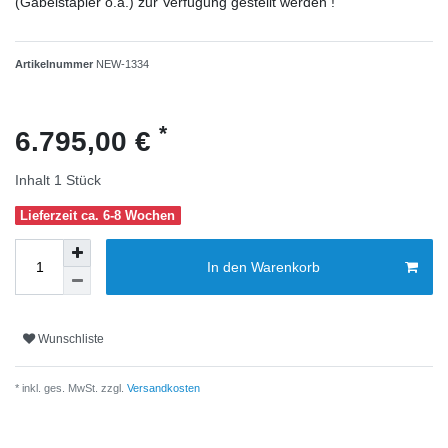
(Gabelstapler o.ä.) zur Verfügung gestellt werden !
Artikelnummer
NEW-1334
*
6.795,00 €
Inhalt
1
Stück
Lieferzeit ca. 6-8 Wochen
In den Warenkorb
Wunschliste
* inkl. ges. MwSt. zzgl.
Versandkosten