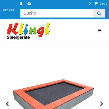
0,00 €
Zum Blog
☰