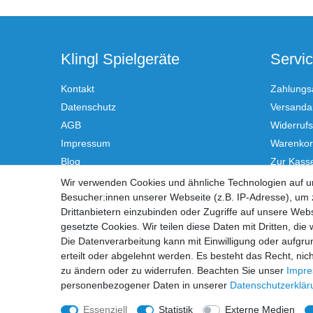
Klingl Spielgeräte
Servi
Kontakt
Zahlungs
Datenschutz
Versandar
AGB
Widerrufs
Impressum
Warenko
Blog
Zur Kass
Hilfe
Wir verwenden Cookies und ähnliche Technologien auf 
Besucher:innen unserer Webseite (z.B. IP-Adresse), um z
Vertrag
Drittanbietern einzubinden oder Zugriffe auf unsere Webs
gesetzte Cookies. Wir teilen diese Daten mit Dritten, die
Die Datenverarbeitung kann mit Einwilligung oder aufgru
erteilt oder abgelehnt werden. Es besteht das Recht, nich
zu ändern oder zu widerrufen. Beachten Sie unser
Impr
personenbezogener Daten in unserer
Daten­schutz­erklä
Essenziell
Statistik
Externe Medien