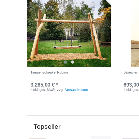
Tampenschaukel Robinie
Balancier
3.265,00 € *
693,00
*
inkl. ges. MwSt.
zzgl.
Versandkosten
*
inkl. ges
Topseller