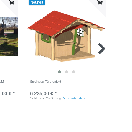
Neuheit
Neuheit
IUM
Spielhaus Fürstenfeld
Spielhau
,00 € *
6.225,00 € *
6.980,
*
inkl. ges. MwSt.
zzgl.
Versandkosten
*
inkl. ge