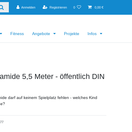
Anmelden
Registrieren
0
0,00 €
Fitness
Angebote
Projekte
Infos
ramide 5,5 Meter - öffentlich DIN
ide darf auf keinem Spielplatz fehlen - welches Kind
ne?
477