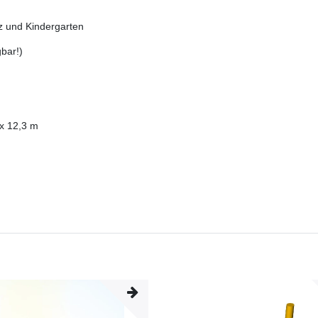
tz und Kindergarten
bar!)
 x 12,3 m