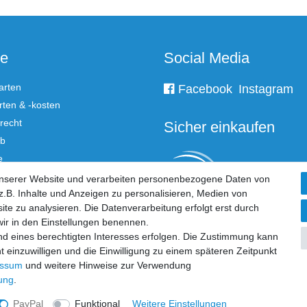
ce
Social Media
arten
Facebook
Instagram
ten & -kosten
recht
Sicher einkaufen
rb
e
unserer Website und verarbeiten personenbezogene Daten von
.B. Inhalte und Anzeigen zu personalisieren, Medien von
 widerrufen
ite zu analysieren. Die Datenverarbeitung erfolgt erst durch
 wir in den Einstellungen benennen.
nd eines berechtigten Interesses erfolgen. Die Zustimmung kann
t einzuwilligen und die Einwilligung zu einem späteren Zeitpunkt
essum
und weitere Hinweise zur Verwendung
rung
.
PayPal
Funktional
Weitere Einstellungen
© Copyright 2026 Klingl Spielgeräte | Alle Rechte vorbehalten.