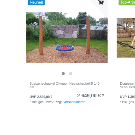
Neuheit
Top-Arti
Spatzenschaukel Oktogon Nestschaukel Ø 140
Doppelsch
cm
Schaukels
2.649,00 € *
UVP 2.899,00 €
UVP 1.399
*
inkl. ges. MwSt.
zzgl.
Versandkosten
*
inkl. ges