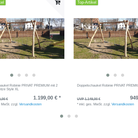
kel
Top-Artikel
aukel Robinie PRIVAT PREMIUM mit 2
Doppelschaukel Robinie PRIVAT PREM
itze Style XL
1.199,00 € *
949
,00 €
UVP 1.149,00 €
. MwSt.
zzgl.
Versandkosten
*
inkl. ges. MwSt.
zzgl.
Versandkosten