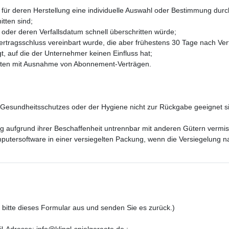
nd für deren Herstellung eine individuelle Auswahl oder Bestimmung dur
tten sind;
 oder deren Verfallsdatum schnell überschritten würde;
 Vertragsschluss vereinbart wurde, die aber frühestens 30 Tage nach Ve
 auf die der Unternehmer keinen Einfluss hat;
rierten mit Ausnahme von Abonnement-Verträgen.
 Gesundheitsschutzes oder der Hygiene nicht zur Rückgabe geeignet si
ng aufgrund ihrer Beschaffenheit untrennbar mit anderen Gütern vermi
utersoftware in einer versiegelten Packung, wenn die Versiegelung na
e bitte dieses Formular aus und senden Sie es zurück.)
l-Adresse: info@klingl-spielgeraete.de :