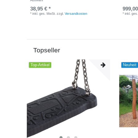
Auswahl
38,95 € *
999,00
*
inkl. ges. MwSt.
zzgl.
Versandkosten
*
inkl. ges
Topseller
Top-Artikel
Neuheit