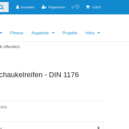
Anmelden
Registrieren
0
0,00 €
Fitness
Angebote
Projekte
Infos
 öffentlich
haukelreifen - DIN 1176
2531