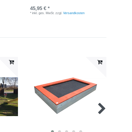
45,95 € *
*
inkl. ges. MwSt.
zzgl.
Versandkosten
Top-Art