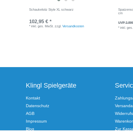
Schaukelsitz Style XL schwarz
Spatzensc
cm
102,95 € *
UVP 2.899
*
inkl. ges. MwSt.
zzgl.
Versandkosten
*
inkl. ges
Klingl Spielgeräte
Servi
Kontakt
Zahlungs
Datenschutz
Versandar
AGB
Widerrufs
Impressum
Warenko
Blog
Zur Kass