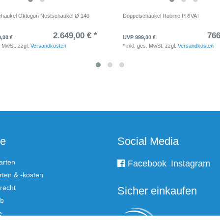
haukel Oktogon Nestschaukel Ø 140
Doppelschaukel Robinie PRIVAT
2.649,00 € *
766
,00 €
UVP 999,00 €
. MwSt.
zzgl.
Versandkosten
*
inkl. ges. MwSt.
zzgl.
Versandkosten
ce
Social Media
arten
Facebook
Instagram
ten & -kosten
recht
Sicher einkaufen
rb
e