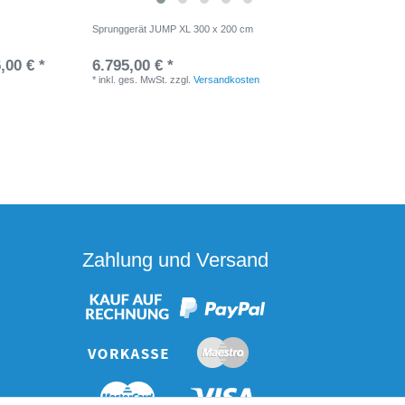
Sprunggerät JUMP XL 300 x 200 cm
Schaukels
aus Gummi
Erwachse
,00 € *
6.795,00 € *
63,95 
*
inkl. ges. MwSt.
zzgl.
Versandkosten
*
inkl. ge
Zahlung und Versand