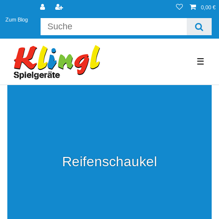
0,00 €
Zum Blog
☰
Reifenschaukel