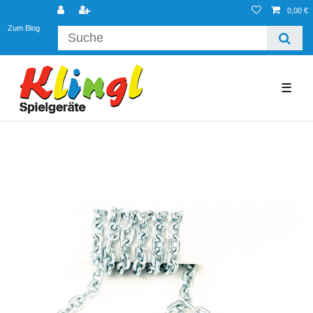
0,00 €
Zum Blog
☰