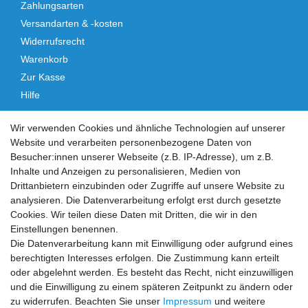
Zahlungsarten
Versandarten & -kosten
Widerrufsrecht
Warenkorb
Zur Kasse
Hilfe
Vertrag widerrufen
Wir verwenden Cookies und ähnliche Technologien auf unserer
Website und verarbeiten personenbezogene Daten von
Social Media
Besucher:innen unserer Webseite (z.B. IP-Adresse), um z.B.
Inhalte und Anzeigen zu personalisieren, Medien von
Facebook
Instagram
Drittanbietern einzubinden oder Zugriffe auf unsere Website zu
analysieren. Die Datenverarbeitung erfolgt erst durch gesetzte
Cookies. Wir teilen diese Daten mit Dritten, die wir in den
Sicher einkaufen
Einstellungen benennen.
Die Datenverarbeitung kann mit Einwilligung oder aufgrund eines
berechtigten Interesses erfolgen. Die Zustimmung kann erteilt
oder abgelehnt werden. Es besteht das Recht, nicht einzuwilligen
und die Einwilligung zu einem späteren Zeitpunkt zu ändern oder
Zahlung und Versand
zu widerrufen. Beachten Sie unser
Impressum
und weitere