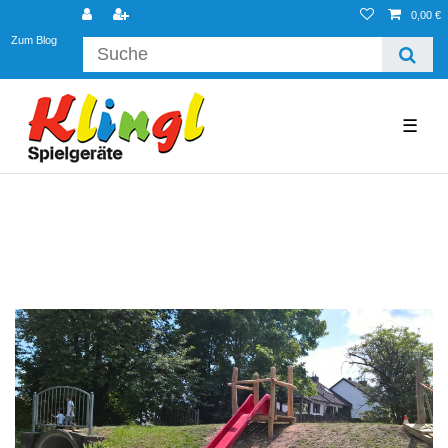
0,00 €
Zum Blog
☰