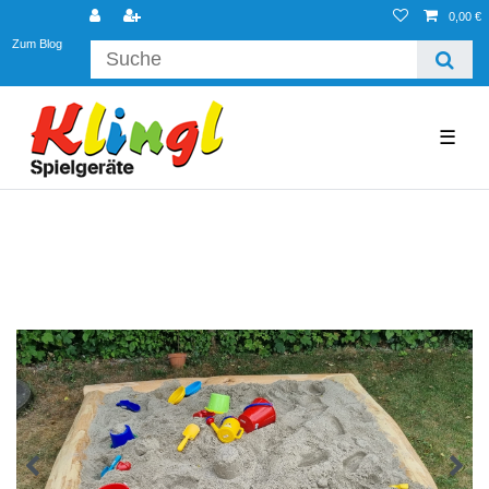
0,00 €
Zum Blog
☰