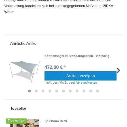
Bedingt durch den besonderen Wuchs der Robinie und die natürliche
Verarbeitung handelt es sich bei allen angegebenen Maßen um ZIRKA-
Werte
Ähnliche Artikel
Sonnensegel in Standardgrößen - Viereckig
472,00 € *
Artikel anzeigen
*
inkl. ges. MwSt.
zzgl.
Versandkosten
Topseller
Top-Artikel
Spielturm Betti