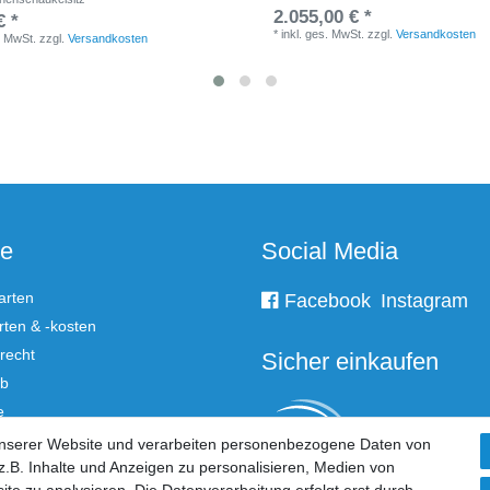
2.055,00 € *
€ *
*
inkl. ges. MwSt.
zzgl.
Versandkosten
. MwSt.
zzgl.
Versandkosten
ce
Social Media
arten
Facebook
Instagram
ten & -kosten
recht
Sicher einkaufen
rb
e
unserer Website und verarbeiten personenbezogene Daten von
.B. Inhalte und Anzeigen zu personalisieren, Medien von
 widerrufen