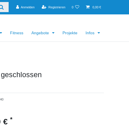
Anmelden
Registrieren
0
0,00 €
Fitness
Angebote
Projekte
Infos
 geschlossen
240
*
0 €