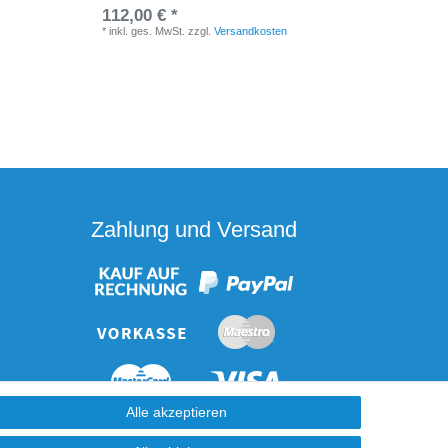
112,00 € *
UVP 2.89
*
inkl. ges. MwSt.
zzgl.
Versandkosten
*
inkl. ge
Zahlung und Versand
Alle akzeptieren