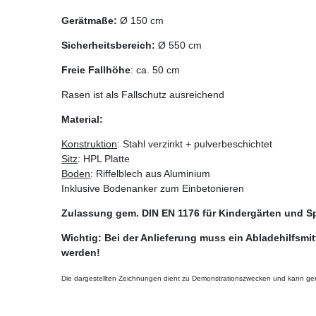
Gerätmaße:
Ø 150 cm
Sicherheitsbereich:
Ø 550 cm
Freie Fallhöhe
: ca. 50 cm
Rasen ist als Fallschutz ausreichend
Material:
Konstruktion
: Stahl verzinkt + pulverbeschichtet
Sitz
: HPL Platte
Boden
: Riffelblech aus Aluminium
Inklusive Bodenanker zum Einbetonieren
Zulassung gem. DIN EN 1176 für Kindergärten und Sp
Wichtig: Bei der Anlieferung muss ein Abladehilfsmitt
werden!
Die dargestellten Zeichnungen dient zu Demonstrationszwecken und kann ger