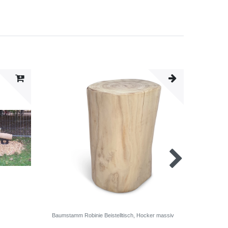
Neuheit
Baumstamm Robinie Beistelltisch, Hocker massiv
Spatzens
cm