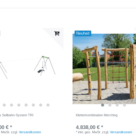
Neuheit
s Seilbahn-System TRI
Kletterkombination Merching
00 € *
4.838,00 € *
. MwSt.
zzgl.
Versandkosten
*
inkl. ges. MwSt.
zzgl.
Versandkosten