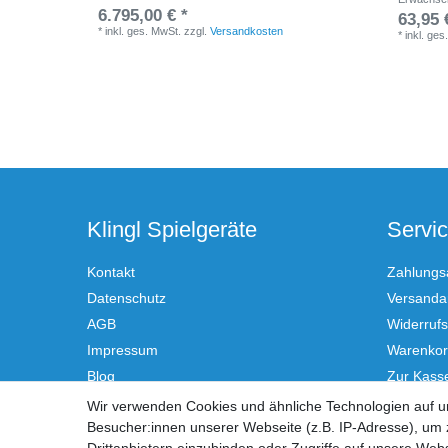
6.795,00 € *
63,95 
*
inkl. ges. MwSt.
zzgl.
Versandkosten
*
inkl. ges
Klingl Spielgeräte
Servi
Kontakt
Zahlungs
Datenschutz
Versandar
AGB
Widerrufs
Impressum
Warenko
Blog
Zur Kass
Hilfe
Wir verwenden Cookies und ähnliche Technologien auf 
Besucher:innen unserer Webseite (z.B. IP-Adresse), um z
Vertrag