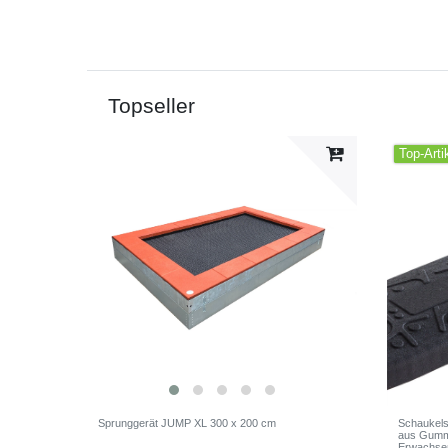
Topseller
Top-Arti
Sprunggerät JUMP XL 300 x 200 cm
Schaukelsi
aus Gummi
Erwachse