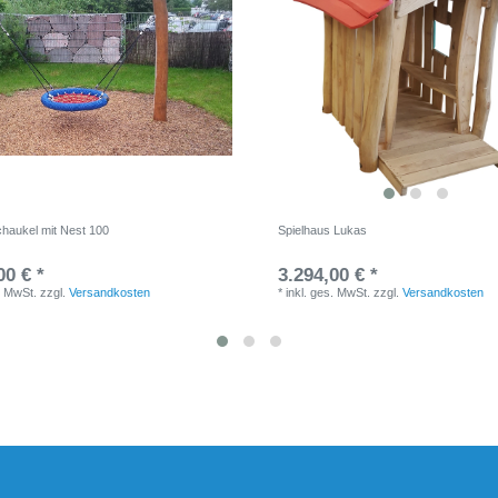
haukel mit Nest 100
Spielhaus Lukas
00 € *
3.294,00 € *
. MwSt.
zzgl.
Versandkosten
*
inkl. ges. MwSt.
zzgl.
Versandkosten