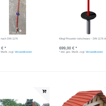
l nach DIN 1176
Klingl Pirouette rot/schwarz - DIN 1176 öf
 € *
699,00 € *
. MwSt.
zzgl.
Versandkosten
*
inkl. ges. MwSt.
zzgl.
Versandkosten