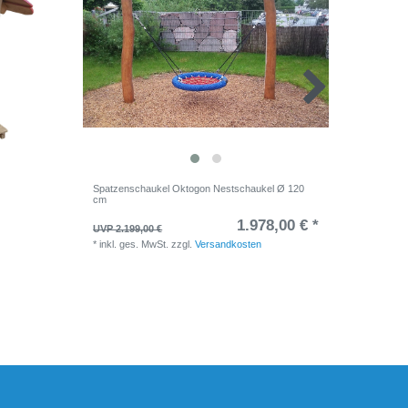
Spatzenschaukel Oktogon Nestschaukel Ø 120
Doppelsc
cm
1.978,00 € *
UVP 2.199,00 €
UVP 1.14
*
inkl. ges. MwSt.
zzgl.
Versandkosten
*
inkl. ge