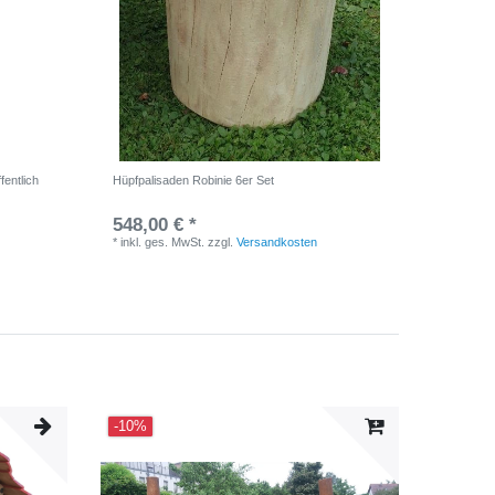
fentlich
Hüpfpalisaden Robinie 6er Set
548,00 € *
*
inkl. ges. MwSt.
zzgl.
Versandkosten
-10%
Top-Art