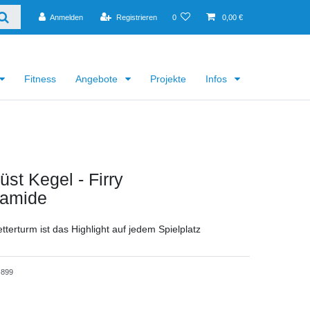
Anmelden
Registrieren
0
0,00 €
Fitness
Angebote
Projekte
Infos
üst Kegel - Firry
ramide
tterturm ist das Highlight auf jedem Spielplatz
899