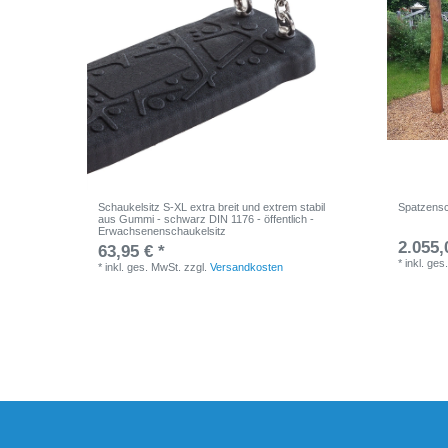
Schaukelsitz S-XL extra breit und extrem stabil
Spatzensc
aus Gummi - schwarz DIN 1176 - öffentlich -
Erwachsenenschaukelsitz
2.055,
63,95 € *
*
inkl. ges
*
inkl. ges. MwSt.
zzgl.
Versandkosten