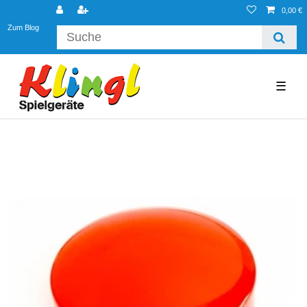
0,00 €
Zum Blog
☰