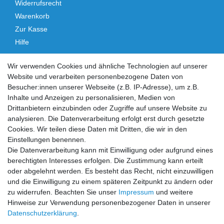
Widerrufsrecht
Warenkorb
Zur Kasse
Hilfe
Vertrag widerrufen
Wir verwenden Cookies und ähnliche Technologien auf unserer
Website und verarbeiten personenbezogene Daten von
Social Media
Besucher:innen unserer Webseite (z.B. IP-Adresse), um z.B.
Inhalte und Anzeigen zu personalisieren, Medien von
Facebook
Instagram
Drittanbietern einzubinden oder Zugriffe auf unsere Website zu
analysieren. Die Datenverarbeitung erfolgt erst durch gesetzte
Cookies. Wir teilen diese Daten mit Dritten, die wir in den
Sicher einkaufen
Einstellungen benennen.
Die Datenverarbeitung kann mit Einwilligung oder aufgrund eines
berechtigten Interesses erfolgen. Die Zustimmung kann erteilt
oder abgelehnt werden. Es besteht das Recht, nicht einzuwilligen
und die Einwilligung zu einem späteren Zeitpunkt zu ändern oder
Zahlung und Versand
zu widerrufen. Beachten Sie unser
Impressum
und weitere
Hinweise zur Verwendung personenbezogener Daten in unserer
Daten­schutz­erklärung
.