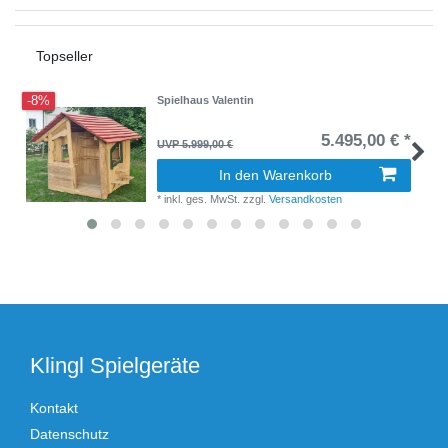
Topseller
-8%
Spielhaus Valentin
5.495,00 € *
UVP 5.999,00 €
In den Warenkorb
*
inkl. ges. MwSt.
zzgl.
Versandkosten
Klingl Spielgeräte
Kontakt
Datenschutz