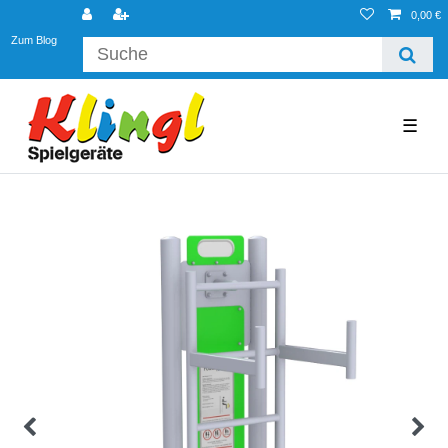
0,00 €
Zum Blog
☰