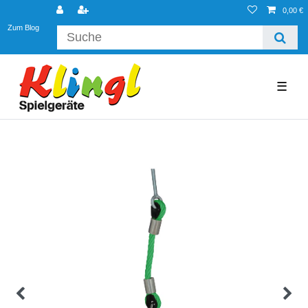
0,00 €
Zum Blog
☰