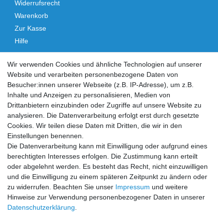
Widerrufsrecht
Warenkorb
Zur Kasse
Hilfe
Vertrag widerrufen
Wir verwenden Cookies und ähnliche Technologien auf unserer
Website und verarbeiten personenbezogene Daten von
Social Media
Besucher:innen unserer Webseite (z.B. IP-Adresse), um z.B.
Inhalte und Anzeigen zu personalisieren, Medien von
Facebook
Instagram
Drittanbietern einzubinden oder Zugriffe auf unsere Website zu
analysieren. Die Datenverarbeitung erfolgt erst durch gesetzte
Cookies. Wir teilen diese Daten mit Dritten, die wir in den
Sicher einkaufen
Einstellungen benennen.
Die Datenverarbeitung kann mit Einwilligung oder aufgrund eines
berechtigten Interesses erfolgen. Die Zustimmung kann erteilt
oder abgelehnt werden. Es besteht das Recht, nicht einzuwilligen
und die Einwilligung zu einem späteren Zeitpunkt zu ändern oder
Zahlung und Versand
zu widerrufen. Beachten Sie unser
Impressum
und weitere
Hinweise zur Verwendung personenbezogener Daten in unserer
Daten­schutz­erklärung
.