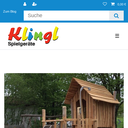
0,00 €
Zum Blog
☰