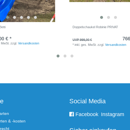
Betti
Doppelschaukel Robinie PRIVAT
00 € *
766
UVP 999,00 €
. MwSt.
zzgl.
Versandkosten
*
inkl. ges. MwSt.
zzgl.
Versandkosten
ce
Social Media
arten
Facebook
Instagram
ten & -kosten
recht