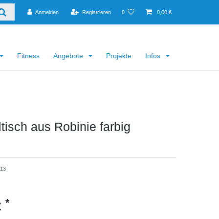
Anmelden
Registrieren
0
0,00 €
Fitness
Angebote
Projekte
Infos
tisch aus Robinie farbig
813
*
€