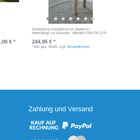
Sandaufzug Komplettset für Spielturm -
Doppelsc
Kettenlänge zur Auswahl - öffentlich DIN EN 1176
,00 € *
244,95 € *
UVP 1.14
*
inkl. ges. MwSt.
zzgl.
Versandkosten
*
inkl. ge
Zahlung und Versand