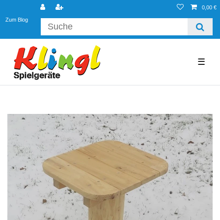
0,00 €
Zum Blog
☰