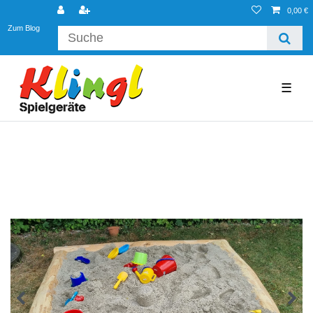
0,00 €
Zum Blog
☰