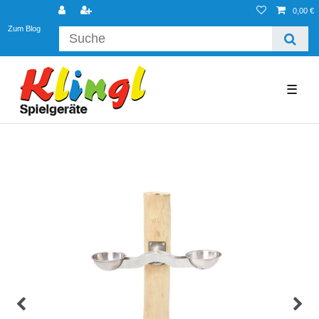
0,00 €
Zum Blog
☰