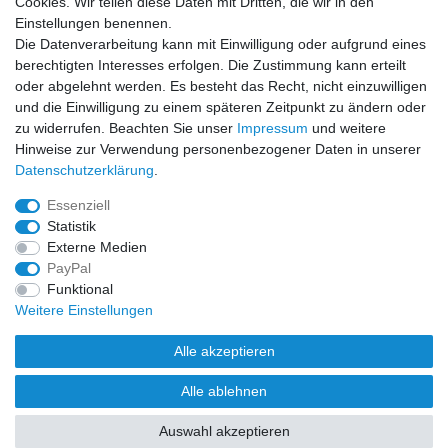
Cookies. Wir teilen diese Daten mit Dritten, die wir in den
Sicher einkaufen
Einstellungen benennen.
Die Datenverarbeitung kann mit Einwilligung oder aufgrund eines
berechtigten Interesses erfolgen. Die Zustimmung kann erteilt
oder abgelehnt werden. Es besteht das Recht, nicht einzuwilligen
und die Einwilligung zu einem späteren Zeitpunkt zu ändern oder
Zahlung und Versand
zu widerrufen. Beachten Sie unser
Impressum
und weitere
Hinweise zur Verwendung personenbezogener Daten in unserer
Daten­schutz­erklärung
.
Essenziell
Statistik
Externe Medien
PayPal
Funktional
Weitere Einstellungen
Alle akzeptieren
Alle ablehnen
Auswahl akzeptieren