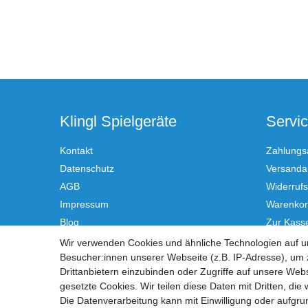
Klingl Spielgeräte
Servi
Kontakt
Zahlungs
Datenschutz
Versandar
AGB
Widerrufs
Impressum
Warenko
Blog
Zur Kass
Hilfe
Wir verwenden Cookies und ähnliche Technologien auf 
Besucher:innen unserer Webseite (z.B. IP-Adresse), um z
Vertrag
Drittanbietern einzubinden oder Zugriffe auf unsere Webs
gesetzte Cookies. Wir teilen diese Daten mit Dritten, die
Die Datenverarbeitung kann mit Einwilligung oder aufgru