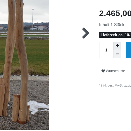
2.465,0
Inhalt
1
Stück
Lieferzeit ca. 1
Wunschliste
* inkl. ges. MwSt. zzgl.