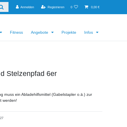
Anmelden
Registrieren
0
0,00 €
Fitness
Angebote
Projekte
Infos
ld Stelzenpfad 6er
ng muss ein Abladehilfsmittel (Gabelstapler o.ä.) zur
lt werden!
827