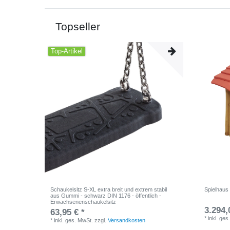
Topseller
Top-Artikel
Schaukelsitz S-XL extra breit und extrem stabil
Spielhaus
aus Gummi - schwarz DIN 1176 - öffentlich -
Erwachsenenschaukelsitz
3.294,
63,95 € *
*
inkl. ges
*
inkl. ges. MwSt.
zzgl.
Versandkosten