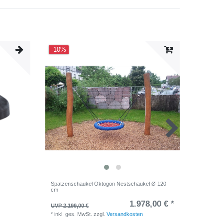
-10%
Neuheit
Spatzenschaukel Oktogon Nestschaukel Ø 120
Einfach-
cm
1.978,00 € *
4.536,
UVP 2.199,00 €
*
inkl. ge
*
inkl. ges. MwSt.
zzgl.
Versandkosten