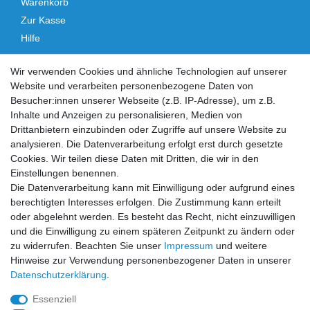
Warenkorb
Zur Kasse
Hilfe
Vertrag widerrufen
Wir verwenden Cookies und ähnliche Technologien auf unserer
Website und verarbeiten personenbezogene Daten von
Social Media
Besucher:innen unserer Webseite (z.B. IP-Adresse), um z.B.
Inhalte und Anzeigen zu personalisieren, Medien von
Facebook
Instagram
Drittanbietern einzubinden oder Zugriffe auf unsere Website zu
analysieren. Die Datenverarbeitung erfolgt erst durch gesetzte
Cookies. Wir teilen diese Daten mit Dritten, die wir in den
Sicher einkaufen
Einstellungen benennen.
Die Datenverarbeitung kann mit Einwilligung oder aufgrund eines
berechtigten Interesses erfolgen. Die Zustimmung kann erteilt
oder abgelehnt werden. Es besteht das Recht, nicht einzuwilligen
und die Einwilligung zu einem späteren Zeitpunkt zu ändern oder
Zahlung und Versand
zu widerrufen. Beachten Sie unser
Impressum
und weitere
Hinweise zur Verwendung personenbezogener Daten in unserer
Daten­schutz­erklärung
.
Essenziell