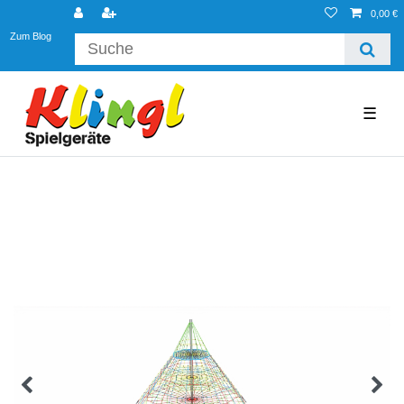
0,00 €
Zum Blog
☰