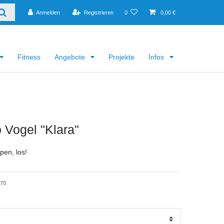
Anmelden
Registrieren
0
0,00 €
Fitness
Angebote
Projekte
Infos
 Vogel "Klara"
pen, los!
970