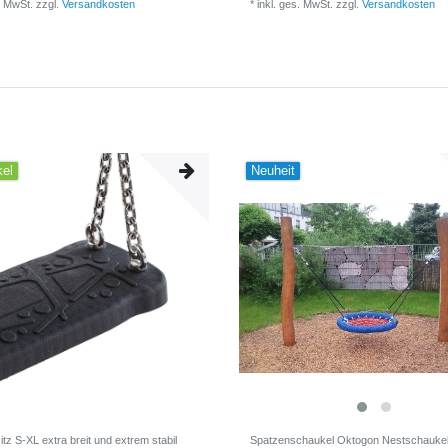
. MwSt.
zzgl.
Versandkosten
*
inkl. ges. MwSt.
zzgl.
Versandkosten
kel
Neuheit
tz S-XL extra breit und extrem stabil
Spatzenschaukel Oktogon Nestschauke