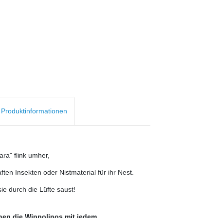
d Produktinformationen
ara" flink umher,
n Insekten oder Nistmaterial für ihr Nest.
sie durch die Lüfte saust!
chen die Wippolinos mit jedem