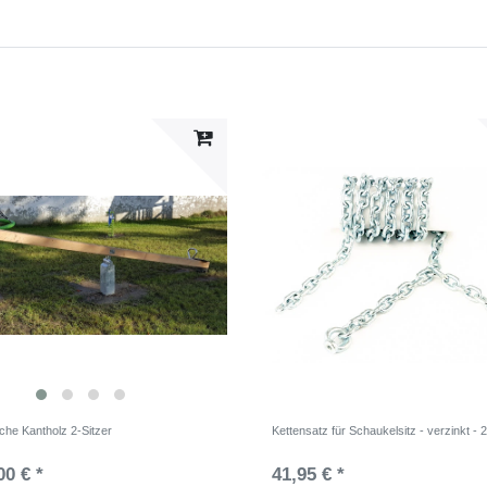
che Kantholz 2-Sitzer
Kettensatz für Schaukelsitz - verzinkt -
00 € *
41,95 € *