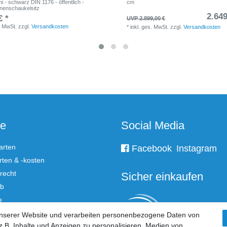
 - schwarz DIN 1176 - öffentlich -
cm
nenschaukelsitz
2.649
€ *
UVP 2.899,00 €
. MwSt.
zzgl.
Versandkosten
*
inkl. ges. MwSt.
zzgl.
Versandkosten
ce
Social Media
arten
Facebook
Instagram
ten & -kosten
recht
Sicher einkaufen
rb
e
unserer Website und verarbeiten personenbezogene Daten von
.B. Inhalte und Anzeigen zu personalisieren, Medien von