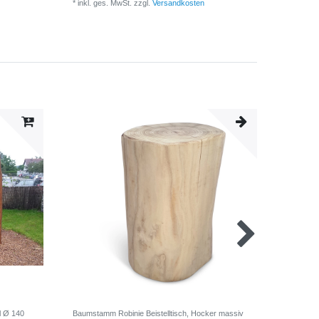
*
inkl. ges. MwSt.
zzgl.
Versandkosten
-10%
l Ø 140
Baumstamm Robinie Beistelltisch, Hocker massiv
Spatzens