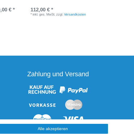
cm
,00 € *
112,00 € *
UVP 2.19
*
inkl. ges. MwSt.
zzgl.
Versandkosten
*
inkl. ge
Zahlung und Versand
Alle akzeptieren