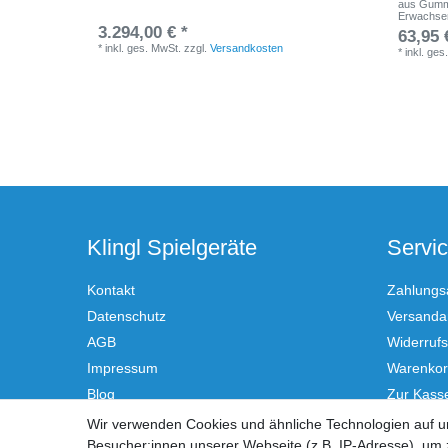
aus Gummi
Erwachse
3.294,00 € *
63,95 
*
inkl. ges. MwSt.
zzgl.
Versandkosten
*
inkl. ges
Klingl Spielgeräte
Servi
Kontakt
Zahlungs
Datenschutz
Versandar
AGB
Widerrufs
Impressum
Warenko
Blog
Zur Kass
Hilfe
Wir verwenden Cookies und ähnliche Technologien auf 
Besucher:innen unserer Webseite (z.B. IP-Adresse), um z