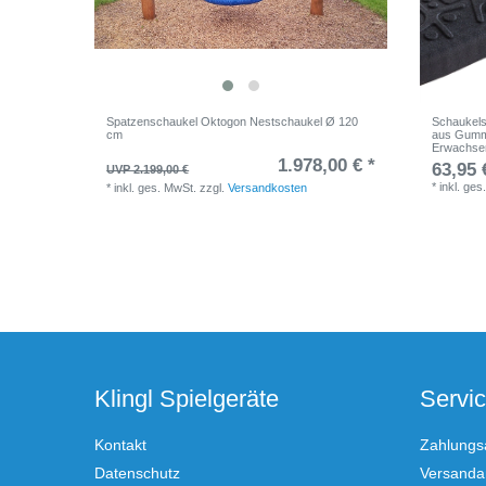
Spatzenschaukel Oktogon Nestschaukel Ø 120
Schaukelsi
cm
aus Gummi
Erwachse
1.978,00 € *
63,95 
UVP 2.199,00 €
*
inkl. ges
*
inkl. ges. MwSt.
zzgl.
Versandkosten
Klingl Spielgeräte
Servi
Kontakt
Zahlungs
Datenschutz
Versandar