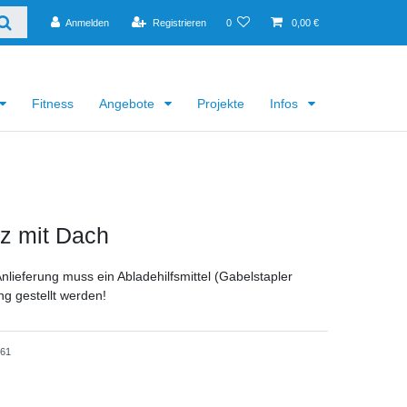
Anmelden
Registrieren
0
0,00 €
Fitness
Angebote
Projekte
Infos
z mit Dach
Anlieferung muss ein Abladehilfsmittel (Gabelstapler
ng gestellt werden!
061