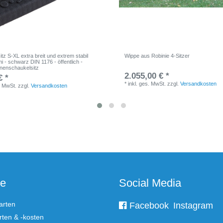
tz S-XL extra breit und extrem stabil
Wippe aus Robinie 4-Sitzer
 - schwarz DIN 1176 - öffentlich -
nenschaukelsitz
2.055,00 € *
€ *
*
inkl. ges. MwSt.
zzgl.
Versandkosten
. MwSt.
zzgl.
Versandkosten
ce
Social Media
arten
Facebook
Instagram
ten & -kosten