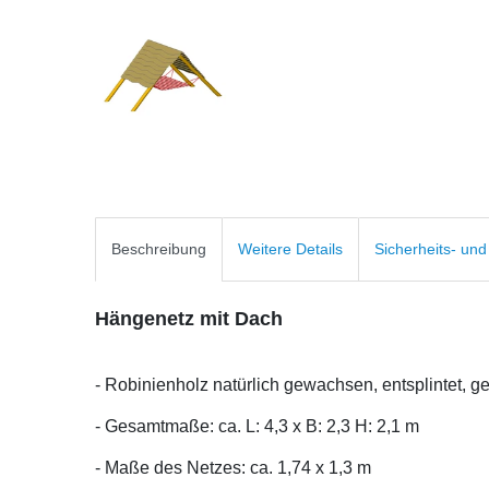
Beschreibung
Weitere Details
Sicherheits- un
Hängenetz mit Dach
- Robinienholz natürlich gewachsen, entsplintet, g
- Gesamtmaße: ca. L: 4,3 x B: 2,3 H: 2,1 m
- Maße des Netzes: ca. 1,74 x 1,3 m