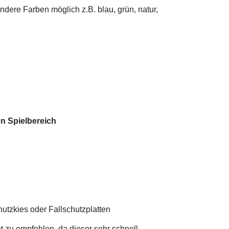
andere Farben möglich z.B. blau, grün, natur,
en Spielbereich
hutzkies oder Fallschutzplatten
 zu empfehlen, da dieser sehr schnell