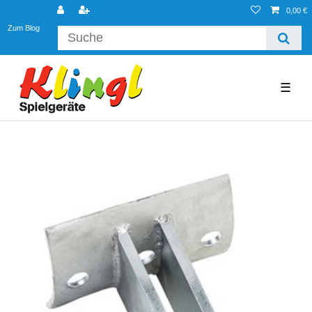
0,00 €
Zum Blog
☰