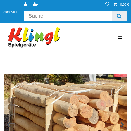
0,00 €
Zum Blog
☰