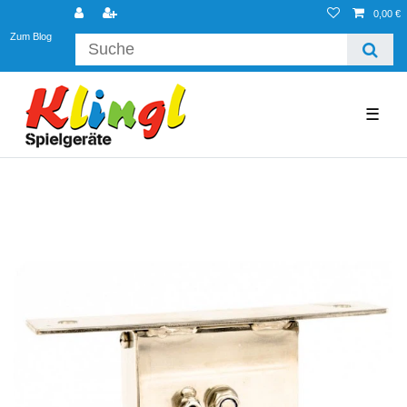
0,00 €
Zum Blog
☰