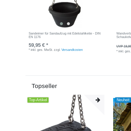
Sandeimer für Sandaufzug mit Edelstahlkette - DIN
Wandverbi
EN 1176
Schaukelv
59,95 € *
UVP 19,9
*
inkl. ges. MwSt.
zzgl.
Versandkosten
*
inkl. ges
Topseller
Top-Artikel
Neuheit