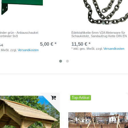
nder grün - Anbauschaukel
Edelstahlkette 6mm V2A Meterware für
erbinder 9x9
Schaukelsitz, Sandaufzug Kette DIN EN
5,00 € *
11,50 € *
5 €
*
inkl. ges. MwSt.
zzgl.
Versandkosten
. MwSt.
zzgl.
Versandkosten
Top-Artikel