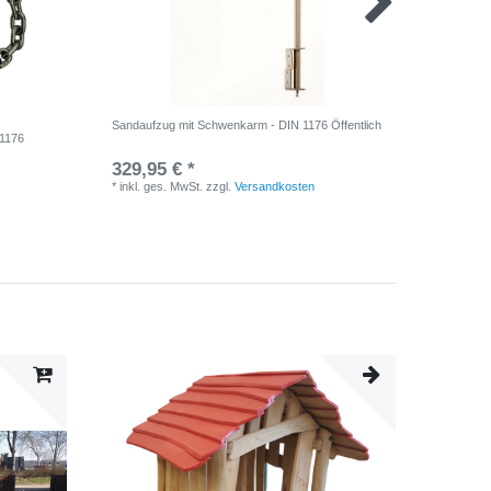
Sandaufzug mit Schwenkarm - DIN 1176 Öffentlich
Kettenhal
 1176
329,95 € *
19,95 
*
inkl. ges. MwSt.
zzgl.
Versandkosten
*
inkl. ge
Neuheit