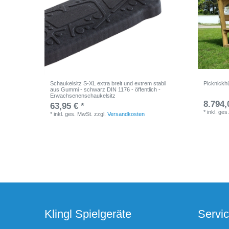
Schaukelsitz S-XL extra breit und extrem stabil
Picknickh
aus Gummi - schwarz DIN 1176 - öffentlich -
Erwachsenenschaukelsitz
8.794,
63,95 € *
*
inkl. ges
*
inkl. ges. MwSt.
zzgl.
Versandkosten
Klingl Spielgeräte
Servi