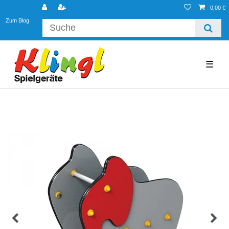
0,00 €
Zum Blog
☰