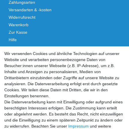
Zahlungsarten
Versandarten & -kosten
Widerrufsrecht
Warenkorb
Zur Kasse
Hilfe
Vertrag widerrufen
Wir verwenden Cookies und ähnliche Technologien auf unserer
Website und verarbeiten personenbezogene Daten von
Social Media
Besucher:innen unserer Webseite (z.B. IP-Adresse), um z.B.
Inhalte und Anzeigen zu personalisieren, Medien von
Facebook
Instagram
Drittanbietern einzubinden oder Zugriffe auf unsere Website zu
analysieren. Die Datenverarbeitung erfolgt erst durch gesetzte
Cookies. Wir teilen diese Daten mit Dritten, die wir in den
Sicher einkaufen
Einstellungen benennen.
Die Datenverarbeitung kann mit Einwilligung oder aufgrund eines
berechtigten Interesses erfolgen. Die Zustimmung kann erteilt
oder abgelehnt werden. Es besteht das Recht, nicht einzuwilligen
und die Einwilligung zu einem späteren Zeitpunkt zu ändern oder
Zahlung und Versand
zu widerrufen. Beachten Sie unser
Impressum
und weitere