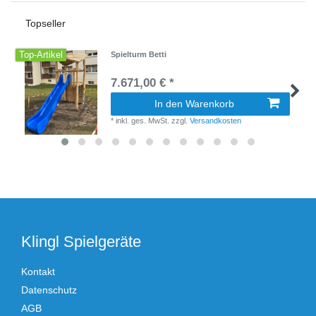
Topseller
Top-Artikel
Spielturm Betti
7.671,00 € *
In den Warenkorb
*
inkl. ges. MwSt.
zzgl.
Versandkosten
Klingl Spielgeräte
Kontakt
Datenschutz
AGB