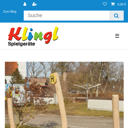
0,00 €
Zum Blog
☰