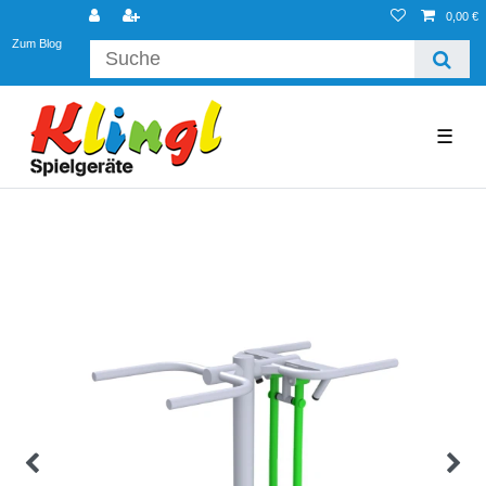
0,00 €
Zum Blog
☰