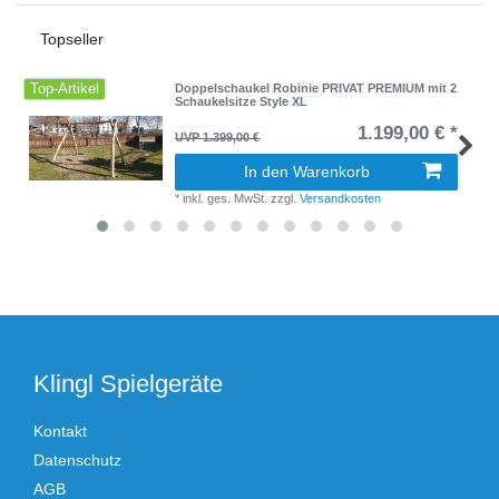
Topseller
Top-Artikel
Doppelschaukel Robinie PRIVAT PREMIUM mit 2
Schaukelsitze Style XL
1.199,00 € *
UVP 1.399,00 €
In den Warenkorb
*
inkl. ges. MwSt.
zzgl.
Versandkosten
Klingl Spielgeräte
Kontakt
Datenschutz
AGB