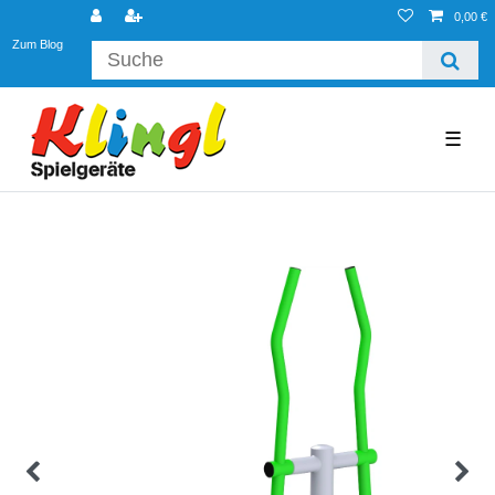
0,00 €
Zum Blog
☰