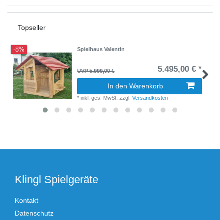
Topseller
-8%
Spielhaus Valentin
5.495,00 € *
UVP 5.999,00 €
In den Warenkorb
*
inkl. ges. MwSt.
zzgl.
Versandkosten
Klingl Spielgeräte
Kontakt
Datenschutz