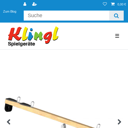
0,00 €
Zum Blog
☰