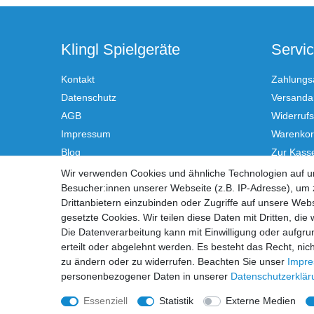
Klingl Spielgeräte
Servi
Kontakt
Zahlungs
Datenschutz
Versandar
AGB
Widerrufs
Impressum
Warenko
Blog
Zur Kass
Hilfe
Wir verwenden Cookies und ähnliche Technologien auf 
Besucher:innen unserer Webseite (z.B. IP-Adresse), um z
Vertrag
Drittanbietern einzubinden oder Zugriffe auf unsere Webs
gesetzte Cookies. Wir teilen diese Daten mit Dritten, die
Die Datenverarbeitung kann mit Einwilligung oder aufgru
erteilt oder abgelehnt werden. Es besteht das Recht, nich
zu ändern oder zu widerrufen. Beachten Sie unser
Impr
personenbezogener Daten in unserer
Daten­schutz­erklä
Essenziell
Statistik
Externe Medien