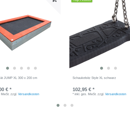
rät JUMP XL 300 x 200 cm
Schaukelsitz Style XL schwarz
00 € *
102,95 € *
. MwSt.
zzgl.
Versandkosten
*
inkl. ges. MwSt.
zzgl.
Versandkosten