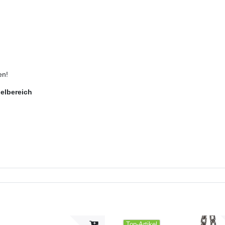
en!
ielbereich
Top-Artikel