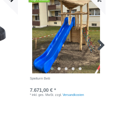
Spielturm Betti
Baumstam
7.671,00 € *
112,00
*
inkl. ges. MwSt.
zzgl.
Versandkosten
*
inkl. ge