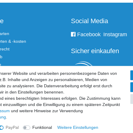
ce
Social Media
arten
Facebook
Instagram
ten & -kosten
recht
Sicher einkaufen
rb
e
unserer Website und verarbeiten personenbezogene Daten von
.B. Inhalte und Anzeigen zu personalisieren, Medien von
 widerrufen
ite zu analysieren. Die Datenverarbeitung erfolgt erst durch
 wir in den Einstellungen benennen.
nd eines berechtigten Interesses erfolgen. Die Zustimmung kann
t einzuwilligen und die Einwilligung zu einem späteren Zeitpunkt
essum
und weitere Hinweise zur Verwendung
rung
.
PayPal
Funktional
Weitere Einstellungen
© Copyright 2026 Klingl Spielgeräte | Alle Rechte vorbehalten.