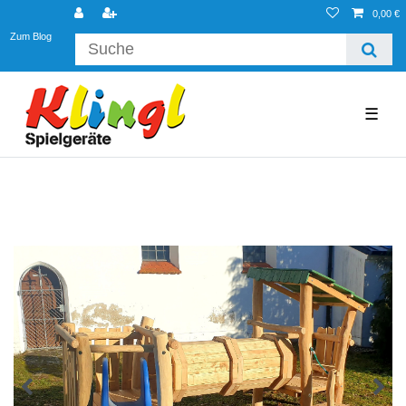
0,00 €
Zum Blog
☰