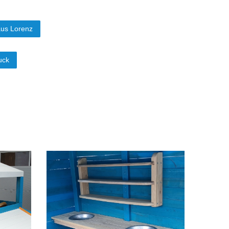
aus Lorenz
uck