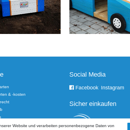
ce
Social Media
arten
Facebook
Instagram
ten & -kosten
recht
Sicher einkaufen
rb
e
unserer Website und verarbeiten personenbezogene Daten von