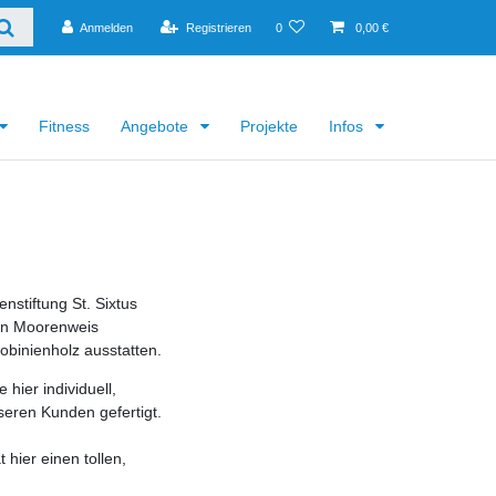
Anmelden
Registrieren
0
0,00 €
Fitness
Angebote
Projekte
Infos
enstiftung St. Sixtus
 in Moorenweis
obinienholz ausstatten.
hier individuell,
seren Kunden gefertigt.
hier einen tollen,