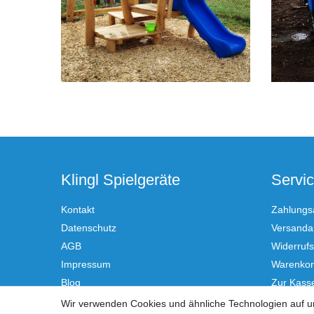
Klingl Spielgeräte
Servi
Kontakt
Zahlungs
Datenschutz
Versandar
AGB
Widerrufs
Impressum
Warenko
Blog
Zur Kass
Hilfe
Wir verwenden Cookies und ähnliche Technologien auf 