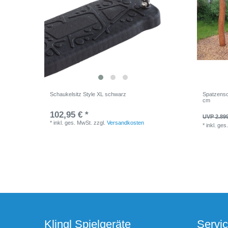
Schaukelsitz Style XL schwarz
Spatzensc
cm
102,95 € *
UVP 2.899
*
inkl. ges. MwSt.
zzgl.
Versandkosten
*
inkl. ges
Klingl Spielgeräte
Servi