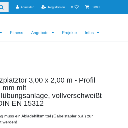
Anmelden
Registrieren
0
0,00 €
Fitness
Angebote
Projekte
Infos
zplatztor 3,00 x 2,00 m - Profil
0 mm mit
lübungsanlage, vollverschweißt
DIN EN 15312
ng muss ein Abladehilfsmittel (Gabelstapler o.ä.) zur
lt werden!