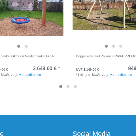
haukel Oktogon Nestschaukel Ø 140
Doppelschaukel Robinie PRIVAT PREM
2.649,00 € *
949
,00 €
UVP 1.149,00 €
. MwSt.
zzgl.
Versandkosten
*
inkl. ges. MwSt.
zzgl.
Versandkosten
ce
Social Media