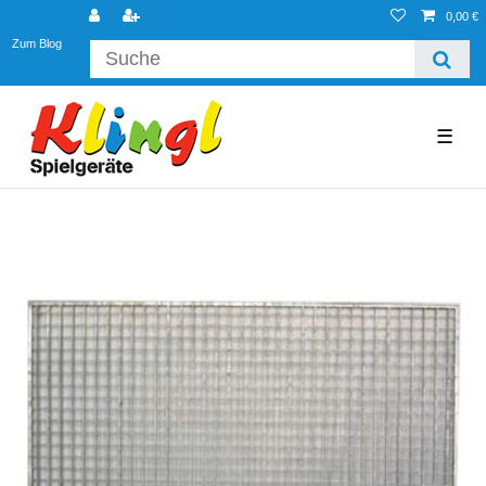
0,00 €
Zum Blog
☰