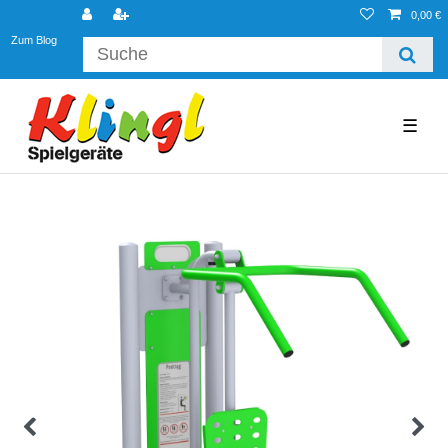
0,00 €
Zum Blog
☰