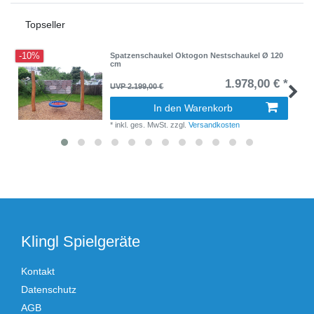
Topseller
-10%
Spatzenschaukel Oktogon Nestschaukel Ø 120
cm
1.978,00 € *
UVP 2.199,00 €
In den Warenkorb
*
inkl. ges. MwSt.
zzgl.
Versandkosten
Klingl Spielgeräte
Kontakt
Datenschutz
AGB