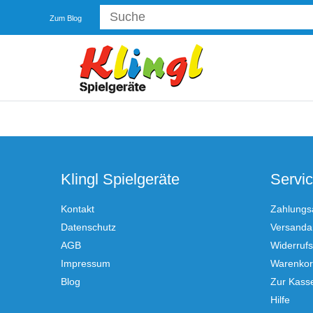
Zum Blog
Klingl Spielgeräte
Servi
Kontakt
Zahlungs
Datenschutz
Versandar
AGB
Widerrufs
Impressum
Warenko
Blog
Zur Kass
Hilfe