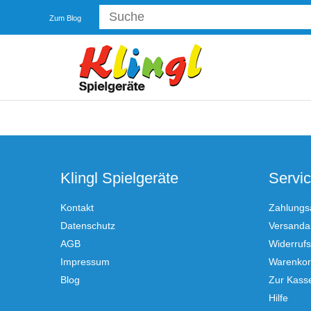
Zum Blog
Klingl Spielgeräte
Servi
Kontakt
Zahlungs
Datenschutz
Versandar
AGB
Widerrufs
Impressum
Warenko
Blog
Zur Kass
Hilfe